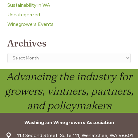
Sustainability in WA
Uncategorized
Winegrowers Events
Archives
Archives
Advancing the industry for
growers, vintners, partners,
and policymakers
Washington Winegrowers Association
address
113 Second Street, Suite 111, Wenatchee, WA 98801