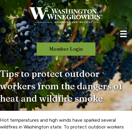
Member Login
Tips to protect outdoor
workers from the dangers of
heat and wildfire smoke
Hot temperatures and high winds have sparked several
wildfires in Washington state. To protect outdoor workers